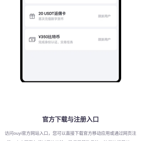
官方下载与注册入口
访问ouyi官方网站入口，您可以直接下载官方移动应用或通过网页注