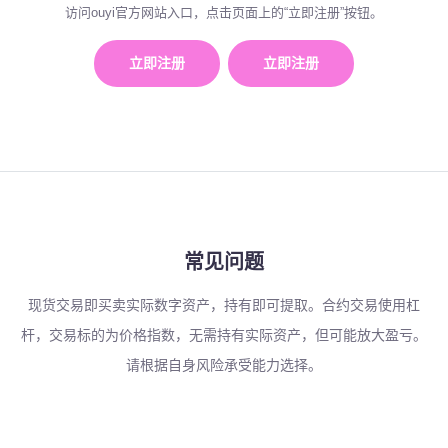
访问ouyi官方网站入口，点击页面上的“立即注册”按钮。
立即注册
立即注册
常见问题
现货交易即买卖实际数字资产，持有即可提取。合约交易使用杠
杆，交易标的为价格指数，无需持有实际资产，但可能放大盈亏。
请根据自身风险承受能力选择。